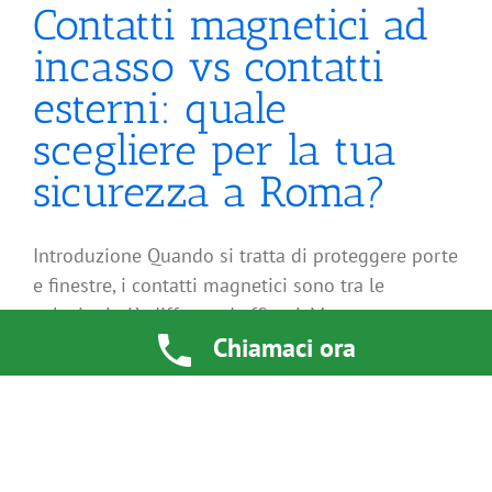
Contatti magnetici ad
incasso vs contatti
esterni: quale
scegliere per la tua
sicurezza a Roma?
Introduzione Quando si tratta di proteggere porte
e finestre, i contatti magnetici sono tra le
soluzioni più diffuse ed efficaci. Ma spesso nasce
Chiamaci ora
il dubbio: meglio un contatto magnetico ad [...]
Di
di Izik Mimun
|
Settembre 4th, 2025
|
Appartamenti
,
Guide & Consigli
,
Ville
Continua a leggere