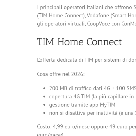
I principali operatori italiani che offron
(TIM Home Connect), Vodafone (Smart Home)
gli operatori virtuali, CoopVoce con ConMe
TIM Home Connect
L’offerta dedicata di TIM per sistemi di dom
Cosa offre nel 2026:
200 MB di traffico dati 4G + 100 SM
copertura 4G TIM (la più capillare in I
gestione tramite app MyTIM
non si disattiva per inattività (è un
Costo: 4,99 euro/mese oppure 49 euro per
euro/mese).