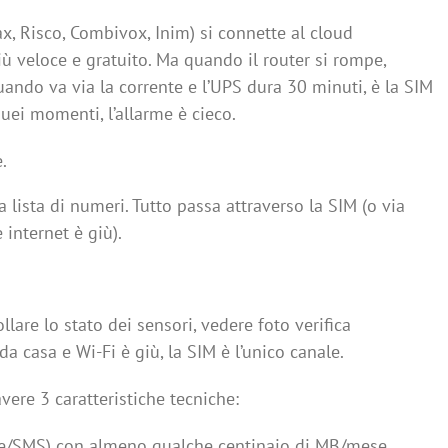
x, Risco, Combivox, Inim) si connette al cloud
ù veloce e gratuito. Ma quando il router si rompe,
 quando va via la corrente e l’UPS dura 30 minuti, è la SIM
quei momenti, l’allarme è cieco.
.
 lista di numeri. Tutto passa attraverso la SIM (o via
 internet è giù).
ollare lo stato dei sensori, vedere foto verifica
a casa e Wi-Fi è giù, la SIM è l’unico canale.
vere 3 caratteristiche tecniche:
oce/SMS) con almeno qualche centinaio di MB/mese