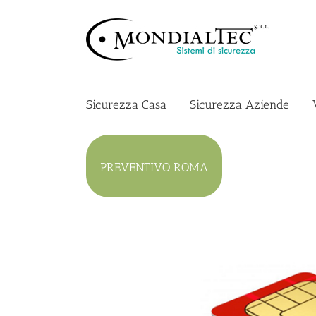
Salta
al
contenuto
Sicurezza Casa
Sicurezza Aziende
PREVENTIVO ROMA
Ingrandisci
immagine