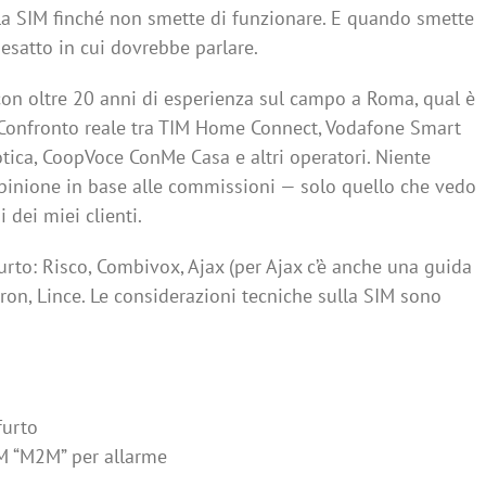
a SIM finché non smette di funzionare. E quando smette
esatto in cui dovrebbe parlare.
 con oltre 20 anni di esperienza sul campo a Roma, qual è
. Confronto reale tra TIM Home Connect, Vodafone Smart
ica, CoopVoce ConMe Casa e altri operatori. Niente
l’opinione in base alle commissioni — solo quello che vedo
 dei miei clienti.
furto: Risco, Combivox, Ajax (per Ajax c’è anche una guida
lkron, Lince. Le considerazioni tecniche sulla SIM sono
furto
M “M2M” per allarme