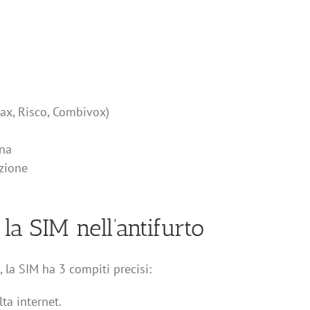
jax, Risco, Combivox)
ana
azione
a SIM nell’antifurto
 la SIM ha 3 compiti precisi:
a internet.