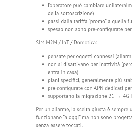
l’operatore può cambiare unilateralm
della sottoscrizione)
passi dalla tariffa “promo” a quella f
spesso non sono pre-configurate pe
SIM M2M / IoT / Domotica:
pensate per oggetti connessi (allarmi,
non si disattivano per inattività (
entra in casa)
piani specifici, generalmente più sta
pre-configurate con APN dedicati per 
supportano la migrazione 2G → 4G 
Per un allarme, la scelta giusta è sempre
funzionano “a oggi” ma non sono progettat
senza essere toccati.