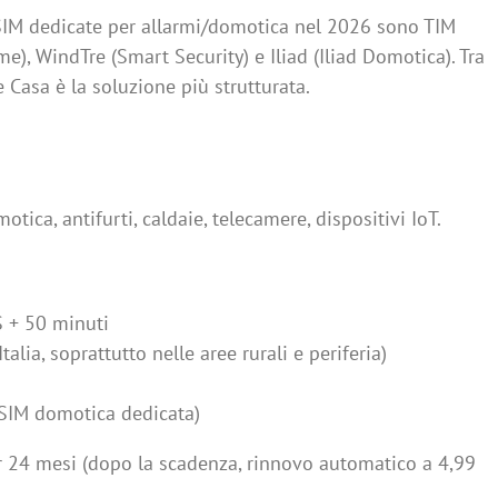
o SIM dedicate per allarmi/domotica nel 2026 sono TIM
, WindTre (Smart Security) e Iliad (Iliad Domotica). Tra
 Casa è la soluzione più strutturata.
otica, antifurti, caldaie, telecamere, dispositivi IoT.
S + 50 minuti
talia, soprattutto nelle aree rurali e periferia)
a SIM domotica dedicata)
 24 mesi (dopo la scadenza, rinnovo automatico a 4,99