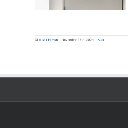
Di
di Izik Mimun
|
Novembre 28th, 2024
|
Ajax