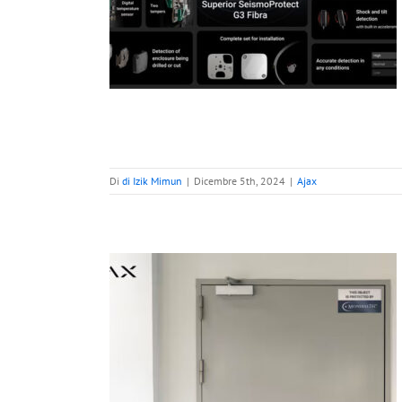
ra: Protezione di
Alto Rischio
Di
di Izik Mimun
|
Dicembre 5th, 2024
|
Ajax
ccesso Ajax: Il
di Eccellenza