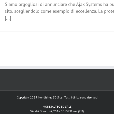
Siamo orgogliosi di annunciare che Ajax Systems ha pub
sito, scegliendolo come esempio di eccellenza. La prot
[...]
Copyright 2025 Mondialtec SD Srls | Tutti i diritti sono riservati
MONDIALTEC SD SRLS
Via dei Durantini, 251a 00157 Roma (RM)