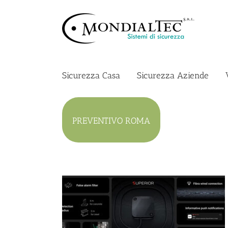
Salta
al
contenuto
Sicurezza Casa
Sicurezza Aziende
PREVENTIVO ROMA