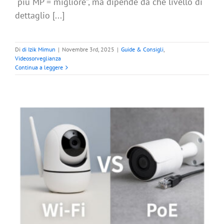
“più MP = migliore”, ma dipende da che livello di
dettaglio [...]
Di
di Izik Mimun
|
Novembre 3rd, 2025
|
Guide & Consigli
,
Videosorveglianza
Continua a leggere