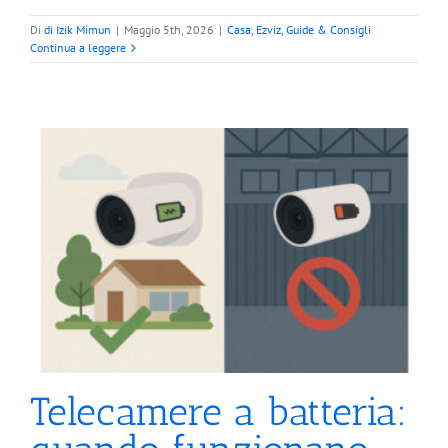
Di
di Izik Mimun
|
Maggio 5th, 2026
|
Casa
,
Ezviz
,
Guide & Consigli
Continua a leggere
Telecamere a batteria: