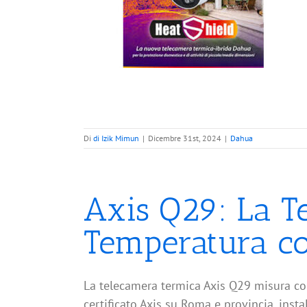
e Difficili: La
 di Dahua
Di
di Izik Mimun
|
Dicembre 31st, 2024
|
Dahua
Axis Q29: La T
Temperatura co
La telecamera termica Axis Q29 misura con
certificato Axis su Roma e provincia, insta