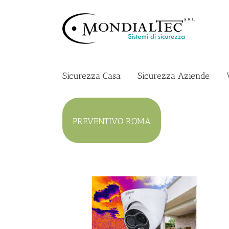
Salta
al
contenuto
Sicurezza Casa
Sicurezza Aziende
PREVENTIVO ROMA