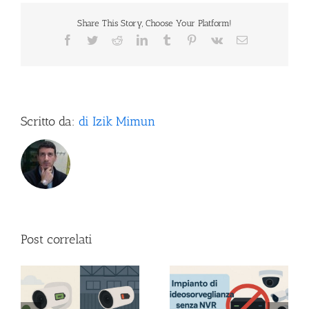
Share This Story, Choose Your Platform!
Facebook
Twitter
Reddit
LinkedIn
Tumblr
Pinterest
Vk
Email
Scritto da:
di Izik Mimun
Post correlati
a:
Videosorveglianza IP