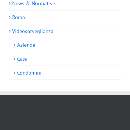
News & Normative
Roma
Videosorveglianza
Aziende
Casa
Condomini