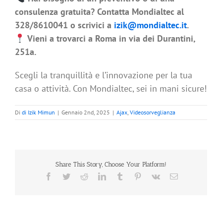
consulenza gratuita? Contatta Mondialtec al
328/8610041 o scrivici a
izik@mondialtec.it
.
Vieni a trovarci a Roma in via dei Durantini,
251a.
Scegli la tranquillità e l’innovazione per la tua
casa o attività. Con Mondialtec, sei in mani sicure!
Di
di Izik Mimun
|
Gennaio 2nd, 2025
|
Ajax
,
Videosorveglianza
Share This Story, Choose Your Platform!
Facebook
Twitter
Reddit
LinkedIn
Tumblr
Pinterest
Vk
Email